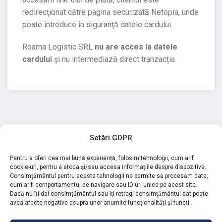
redirecționat către pagina securizată Netopia, unde
poate introduce în siguranță datele cardului.
Roama Logistic SRL
nu are acces la datele
cardului
și nu intermediază direct tranzacția.
Setări GDPR
Pentru a oferi cea mai bună experiență, folosim tehnologii, cum ar fi
+40 730 550 632
cookie-uri, pentru a stoca și/sau accesa informațiile despre dispozitive.
Consimțământul pentru aceste tehnologii ne permite să procesăm date,
contact@roamalogistic.ro
cum ar fi comportamentul de navigare sau ID-uri unice pe acest site.
Dacă nu îți dai consimțământul sau îți retragi consimțământul dat poate
avea afecte negative asupra unor anumite funcționalități și funcții.
Termeni și
Politica de
Politica
Setări
condiții
confidențialitate
cookies
GDPR